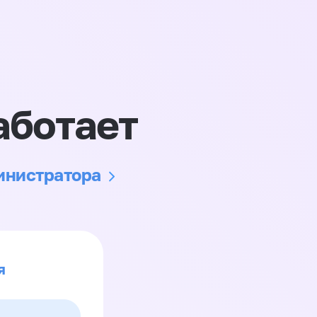
аботает
министратора
я