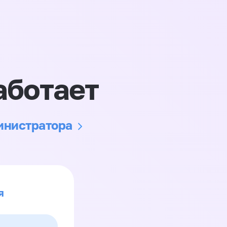
аботает
министратора
я