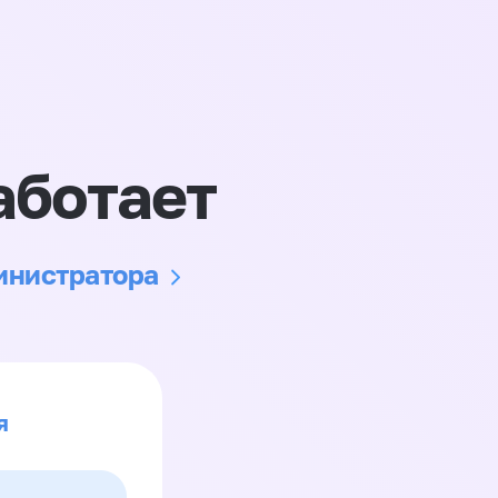
аботает
министратора
я