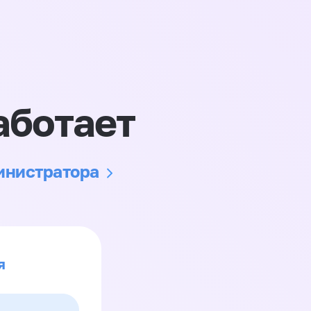
аботает
министратора
я