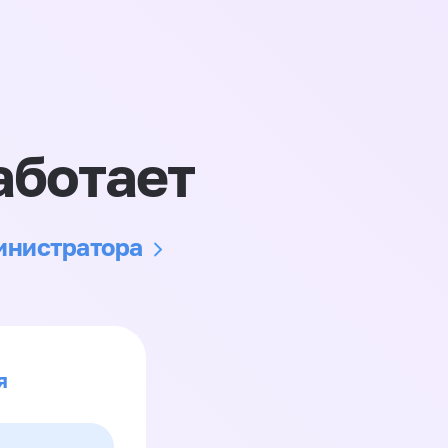
аботает
министратора
я