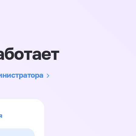
аботает
министратора
я